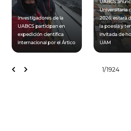
UABCS anunci
Universitaria 
Investigadores de la
2026; estará 
UABCS participan en
la poesía y t
expedición científica
invitada de ho
internacional por el Ártico
UAM
1
/
1924