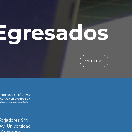
Egresados
Ver más
Forjadores S/N
 Av. Universidad
ix Agramont