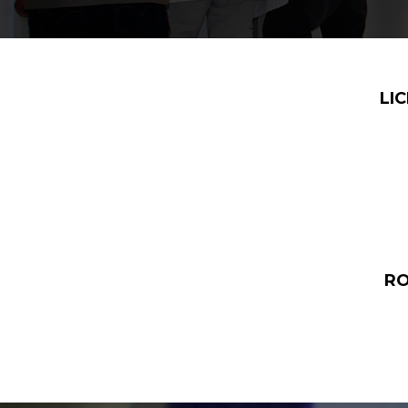
LI
RO