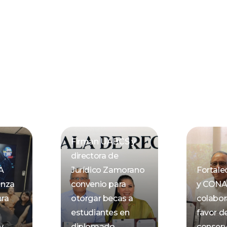
Firman UABCS y
directora de
A
Jurídico Zamorano
Fortal
anza
convenio para
y CON
ara
otorgar becas a
colabor
estudiantes en
favor de
y
diplomado
conserv