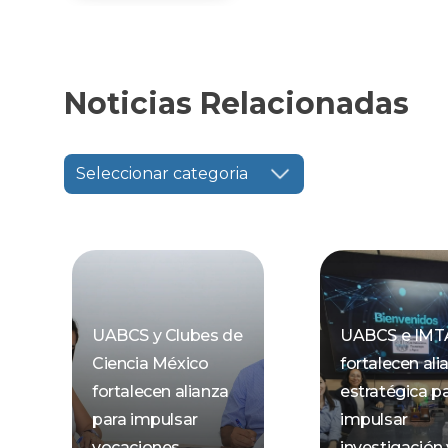
Noticias Relacionadas
Seleccionar categoria
UABCS y Clubes de
UABCS e IMT
Ciencia México
fortalecen ali
fortalecen alianza
estratégica p
para impulsar
impulsar
vocaciones
investigación 