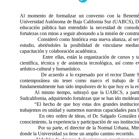
Al momento de formalizar un convenio con la Benemé
Universidad Autónoma de Baja California Sur (UABCS), Dr. 
educación pública han entendido la necesidad de consol
fortalezas con miras a seguir abonando a la misión de construi
Consideró como histórica esta nueva alianza, al se
estudio, abriéndoles la posibilidad de vincularse media
capacitación y colaboración académica.
Entre ellas, están la organización de cursos y 
científica, técnica y de asistencia tecnológica, así como
artístico-cultural y humanístico.
De acuerdo a lo expresado por el rector Dante Sa
contemporánea sin tener como marco el trabajo de 
fundamentalmente han sido impulsores de lo que hoy es la en
Al mismo tiempo, subrayó que la UABCS, a partir d
Sudcalifornia, adquiriendo fortalezas que se han ido moldean
“El hecho de que hoy estas dos grandes institucio
trabajemos en unidad y sumemos nuestras capacidades para b
En otro orden de ideas, el Dr. Salgado González r
conocimiento, la experiencia y participación de sus instituci
Por su parte, el director de la Normal Urbana,
Mtr
donde la Universidad ya tiene un amplio camino recorrido.