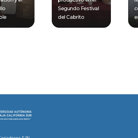
llo
Segundo Festival
c
ble
del Cabrito
e
Forjadores S/N