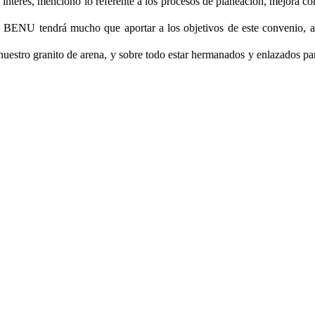
interés, mencionó lo referente a los procesos de planeación, mejora conti
a BENU tendrá mucho que aportar a los objetivos de este convenio, 
estro granito de arena, y sobre todo estar hermanados y enlazados par