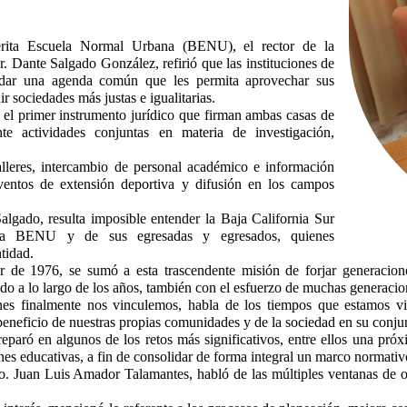
rita Escuela Normal Urbana (BENU),
el rector de la
Dante Salgado González, refirió que las instituciones de
idar una agenda común que les permita aprovechar sus
r sociedades más justas e igualitarias.
r el primer instrumento jurídico que firman ambas casas de
nte actividades conjuntas en materia de investigación,
talleres, intercambio de personal académico e información
 eventos de extensión deportiva y difusión en los campos
lgado, resulta imposible entender la Baja California Sur
la BENU y de sus egresadas y egresados, quienes
tidad.
e 1976, se sumó a esta trascendente misión de forjar generaciones 
do a lo largo de los años, también
con el esfuerzo de muchas generacio
nes finalmente nos vinculemos, habla de los tiempos que estamos v
eneficio de nuestras propias comunidades y de la sociedad en su conju
eparó en algunos de los retos más significativos, entre ellos una pró
ones educativas, a fin de consolidar de forma integral un marco normativo
o. Juan Luis Amador Talamantes, habló de las múltiples ventanas de opo