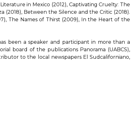
iterature in Mexico (2012)
,
Captivating Cruelty: The
a (2018)
,
Between the Silence and the Critic (2018)
.
07)
,
The Names of Thirst (2009)
,
In the Heart of the
has been a speaker and participant in more than a
orial board of the publications
Panorama (UABCS)
,
tributor to the local newspapers
El Sudcaliforniano
,