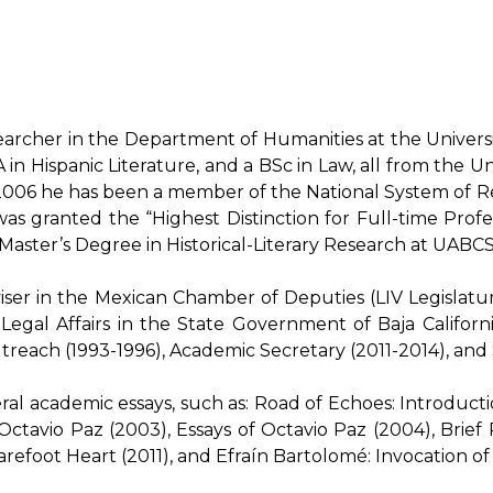
esearcher in the Department of Humanities at the Univer
 in Hispanic Literature, and a BSc in Law, all from th
2006 he has been a member of the National System of Res
 granted the “Highest Distinction for Full-time Profes
aster’s Degree in Historical-Literary Research at UABCS
dviser in the Mexican Chamber of Deputies (LIV Legislatu
f Legal Affairs in the State Government of Baja Califo
utreach (1993-1996), Academic Secretary (2011-2014), and
ral academic essays, such as:
Road of Echoes: Introductio
 Octavio Paz (2003)
,
Essays of Octavio Paz (2004)
,
Brief
arefoot Heart (2011)
, and
Efraín Bartolomé: Invocation of