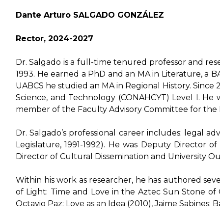
Dante Arturo SALGADO GONZÁLEZ
Rector, 2024-2027
Dr. Salgado is a full-time tenured professor and r
1993. He earned a PhD and an MA in Literature, a BA
UABCS he studied an MA in Regional History. Since 
Science, and Technology (CONAHCYT) Level I. He was
member of the Faculty Advisory Committee for the M
Dr. Salgado’s professional career includes: legal a
Legislature, 1991-1992). He was Deputy Director o
Director of Cultural Dissemination and University O
Within his work as researcher, he has authored seve
of Light: Time and Love in the Aztec Sun Stone of
Octavio Paz: Love as an Idea (2010)
,
Jaime Sabines: B