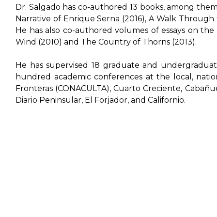
Dr. Salgado has co-authored 13 books, among the
Narrative of Enrique Serna (2016)
,
A Walk Through t
He has also co-authored volumes of essays on the li
Wind (2010) and
The Country of Thorns (2013)
.
He has supervised 18 graduate and undergraduate 
hundred academic conferences at the local, nation
Fronteras (CONACULTA)
,
Cuarto Creciente
,
Cabañu
Diario Peninsular
,
El Forjador
, and
Californio
.