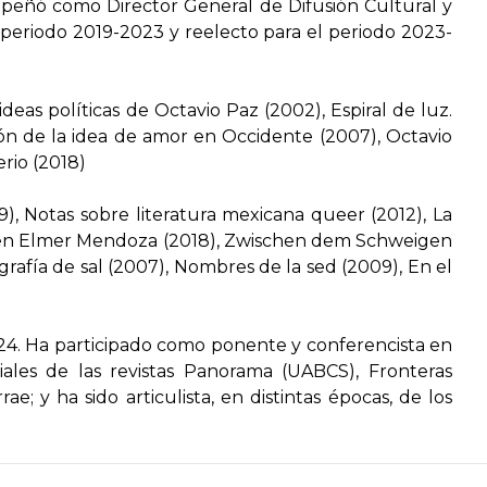
mpeñó como Director General de Difusión Cultural y
l periodo 2019-2023 y reelecto para el periodo 2023-
ideas políticas de Octavio Paz
(2002),
Espiral de luz.
ión de la idea de amor en Occidente (2007), Octavio
erio
(2018)
9),
Notas sobre literatura mexicana queer
(2012),
La
n en Elmer Mendoza
(2018),
Zwischen dem Schweigen
grafía de sal
(2007),
Nombres de la sed
(2009),
En el
as 24. Ha participado como ponente y conferencista en
iales de las revistas
Panorama (UABCS)
,
Fronteras
rrae
; y ha sido articulista, en distintas épocas, de los