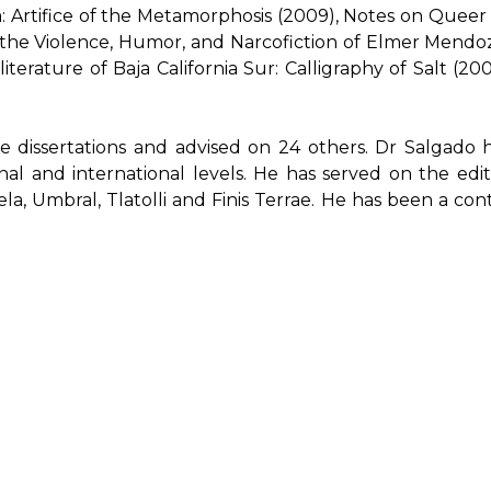
m:
Artifice of the Metamorphosis (2009),
Notes on Queer L
he Violence, Humor, and Narcofiction of Elmer Mendoz
terature of Baja California Sur:
Calligraphy of Salt (20
dissertations and advised on 24 others. Dr Salgado 
al and international levels. He has served on the edit
ela
,
Umbral
,
Tlatolli
and
Finis Terrae
. He has been a con