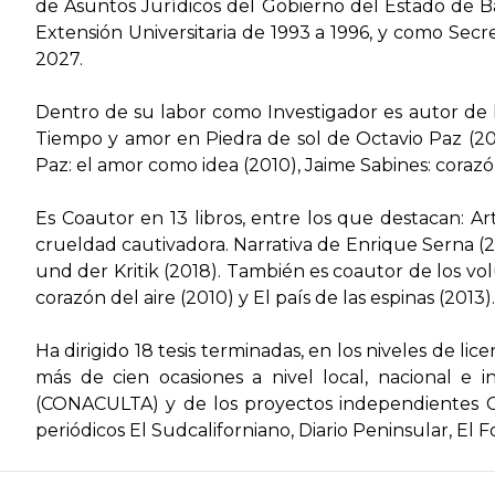
de Asuntos Jurídicos del Gobierno del Estado de B
Extensión Universitaria de 1993 a 1996, y como Secr
2027.
Dentro de su labor como Investigador es autor de lo
Tiempo y amor en Piedra de sol de Octavio Paz
(20
Paz: el amor como idea
(2010),
Jaime Sabines: coraz
Es Coautor en 13 libros, entre los que destacan:
Ar
crueldad cautivadora. Narrativa de Enrique Serna
(2
und der Kritik
(2018). También es coautor de los vol
corazón del aire
(2010) y
El país de las espinas
(2013).
Ha dirigido 18 tesis terminadas, en los niveles de l
más de cien ocasiones a nivel local, nacional e i
(CONACULTA)
y de los proyectos independientes
periódicos
El Sudcaliforniano
,
Diario Peninsular
,
El F