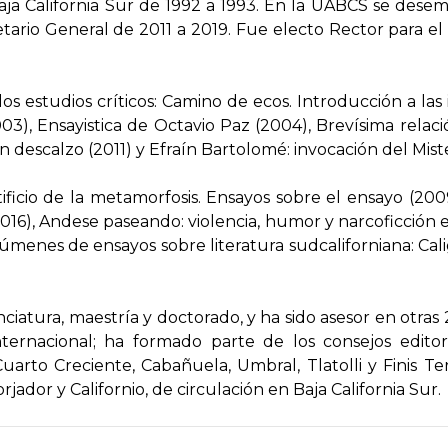
aja California Sur de 1992 a 1993. En la UABCS se dese
etario General de 2011 a 2019. Fue electo Rector para e
s estudios críticos:
Camino de ecos. Introducción a las 
03),
Ensayistica de Octavio Paz
(2004),
Brevísima relac
ón descalzo
(2011) y
Efraín Bartolomé: invocación del Mist
tificio de la metamorfosis. Ensayos sobre el ensayo
(200
016),
Andese paseando: violencia, humor y narcoficció
úmenes de ensayos sobre literatura sudcaliforniana:
Cali
icenciatura, maestría y doctorado, y ha sido asesor en otr
nternacional; ha formado parte de los consejos editor
Cuarto Creciente
,
Cabañuela
,
Umbral
,
Tlatolli
y
Finis Te
orjador
y
Californio
, de circulación en Baja California Sur.