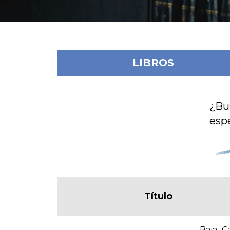
LIBROS
¿Bu
espe
Título
Baja Ca