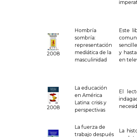
imperat
Hombrí­a
Este l
sombrí­a:
comuni
representación
sencill
mediática de la
y hasta
2008
masculinidad
en tele
La educación
El lec
en América
indaga
Latina: crisis y
necesid
2008
perspectivas
La fuerza de
La hist
trabajo después