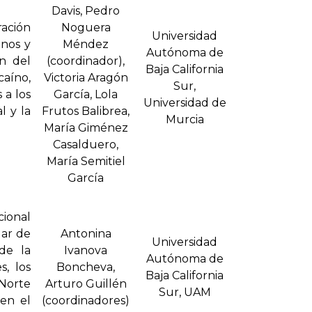
Davis, Pedro
ación
Noguera
Universidad
anos y
Méndez
Autónoma de
ón del
(coordinador),
Baja California
caíno,
Victoria Aragón
Sur,
 a los
Garcí­a, Lola
Universidad de
l y la
Frutos Balibrea,
Murcia
Marí­a Giménez
Casalduero,
Marí­a Semitiel
Garcí­a
cional
Mar de
Antonina
Universidad
de la
Ivanova
Autónoma de
s, los
Boncheva,
Baja California
 Norte
Arturo Guillén
Sur, UAM
cen el
(coordinadores)