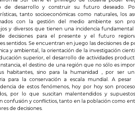
 de desarrollo y construir su futuro deseado. Po
rísticas, tanto socioeconómicas como naturales, los a
onados con la gestión del medio ambiente son pro
jos y diversos que tienen una incidencia fundamental
e decisiones para el presente y el futuro region
es sentidos. Se encuentran en juego las decisiones de po
ca y ambiental, la orientación de la investigación cientí
ducación superior, el desarrollo de actividades producti
instancia, el destino de una región que no sólo es impo
us habitantes, sino para la humanidad , por ser un
taria para la conservación a escala mundial. A pesar
ndencia de estos fenómenos, hoy por hoy son proceso
dos, por lo que suscitan malentendidos y supuesto
 confusión y conflictios, tanto en la población como ent
es de decisiones.