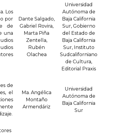
Universidad
a. Los
Autónoma de
io por
Dante Salgado,
Baja California
te de
Gabriel Rovira,
Sur, Gobierno
de una
Marta Piña
del Estado de
tudios
Zentella,
Baja California
udios
Rubén
Sur, Instituto
utores
Olachea
Sudcaliforniano
de Cultura,
Editorial Praxis
res de
Universidad
es, el
Ma. Angélica
Autónoma de
iones
Montaño
Baja California
amente
Armendáriz
Sur
zaje.
tores