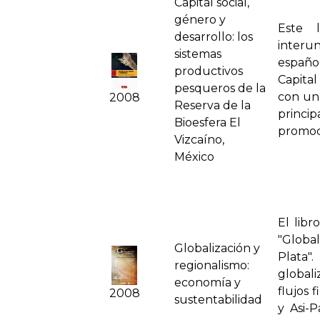
Capital social,
género y
Este 
desarrollo: los
interun
sistemas
españo
productivos
Capital
pesqueros de la
con un
2008
Reserva de la
princip
Bioesfera El
promoc
Vizcaí­no,
México
El libr
"Globa
Globalización y
Plata"
regionalismo:
global
economí­a y
flujos 
2008
sustentabilidad
y Asi-