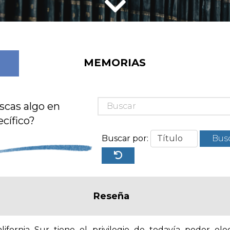
MEMORIAS
scas algo en
cífico?
Buscar por:
Bus
Reseña
lifornia Sur tiene el privilegio de todavía poder ele