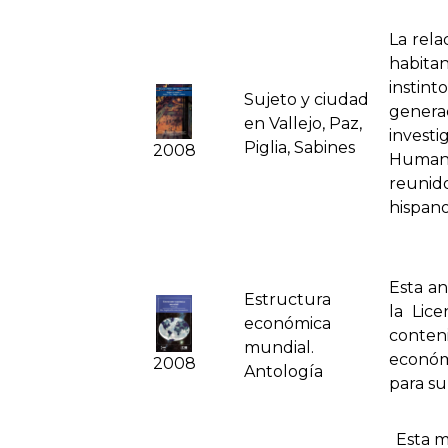
La rela
habita
instin
Sujeto y ciudad
genera
en Vallejo, Paz,
investi
Piglia, Sabines
2008
Humaní
reunido
hispan
Esta an
Estructura
la Lic
económica
conten
mundial.
económ
2008
Antologí­a
para s
Esta m