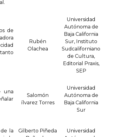
al.
Universidad
Autónoma de
os de
Baja California
ladora
Rubén
Sur, Instituto
icidad
Olachea
Sudcaliforniano
 tanto
de Cultura,
Editorial Praxis,
SEP
Universidad
de una
Salomón
Autónoma de
ñalar
ílvarez Torres
Baja California
Sur
 de la
Gilberto Piñeda
Universidad