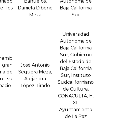
riado
Bañuelos,
Autónoma de
e los
Daniela Dibene
Baja California
Meza
Sur
Universidad
Autónoma de
Baja California
Sur, Gobierno
Premio
del Estado de
 gran
José Antonio
Baja California
rma de
Sequera Meza,
Sur, Instituto
on su
Alejandra
Sudcaliforniano
pacio-
López Tirado
de Cultura,
CONACULTA, H.
XII
Ayuntamiento
de La Paz