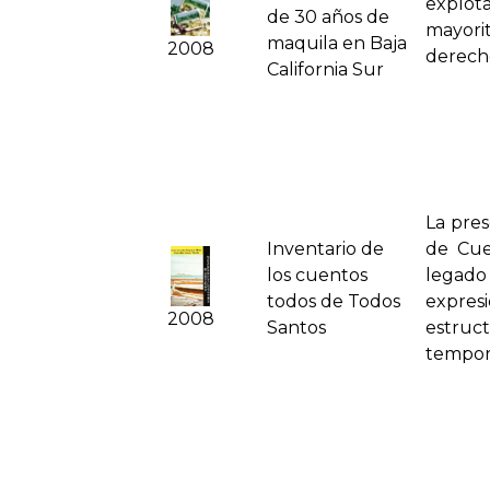
explot
de 30 años de
mayori
maquila en Baja
2008
derecho
California Sur
La pres
Inventario de
de Cue
los cuentos
legado 
todos de Todos
expres
2008
Santos
estruct
tempora