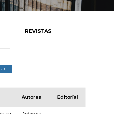
REVISTAS
car
Autores
Editorial
gir su
Antonina