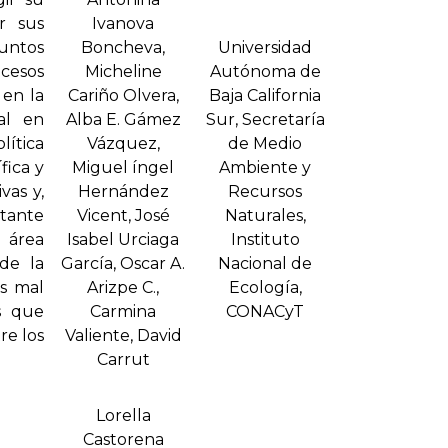
r sus
Ivanova
suntos
Boncheva,
Universidad
cesos
Micheline
Autónoma de
 en la
Cariño Olvera,
Baja California
al en
Alba E. Gámez
Sur, Secretarí­a
lítica
Vázquez,
de Medio
fica y
Miguel íngel
Ambiente y
vas y,
Hernández
Recursos
rtante
Vicent, José
Naturales,
 área
Isabel Urciaga
Instituto
 de la
Garcí­a, Oscar A.
Nacional de
s mal
Arizpe C.,
Ecologí­a,
s que
Carmina
CONACyT
re los
Valiente, David
Carrut
Lorella
Castorena