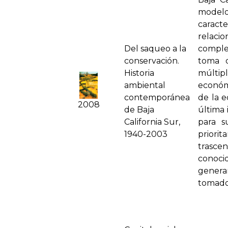
modelo
caracte
relaci
Del saqueo a la
comple
conservación.
toma d
Historia
múltipl
ambiental
económi
contemporánea
de la e
2008
de Baja
última 
California Sur,
para s
1940-2003
priori
trasce
conoci
generan
tomador