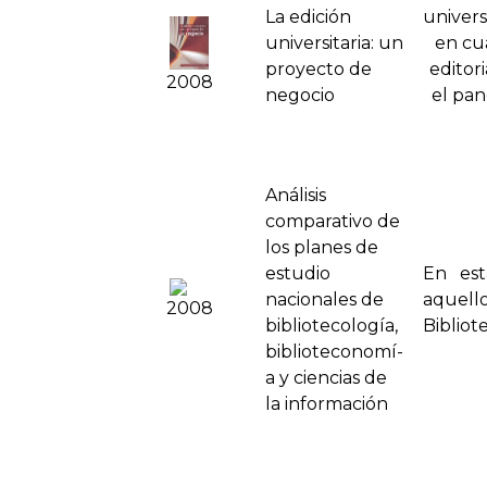
La edición
univers
universitaria: un
en cua
proyecto de
editor
2008
negocio
el pan
Análisis
comparativo de
los planes de
estudio
En est
nacionales de
aquell
2008
bibliotecologí­a,
Bibliot
biblioteconomí­
a y ciencias de
la información