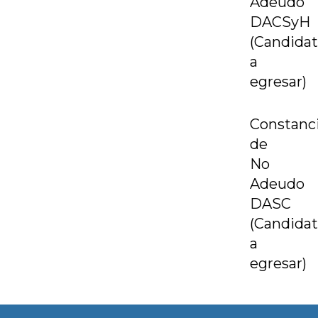
Adeudo
DACSyH
(Candida
a
egresar)
Constanc
de
No
Adeudo
DASC
(Candida
a
egresar)