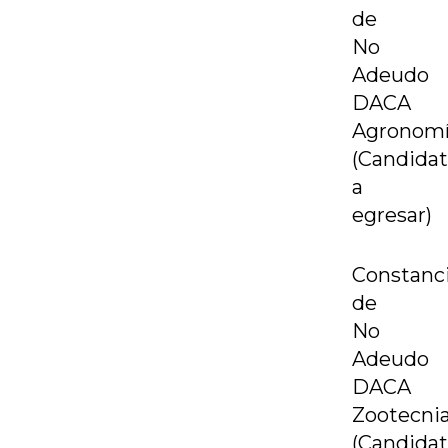
de
No
Adeudo
DACA
Agronom
(Candida
a
egresar)
Constanc
de
No
Adeudo
DACA
Zootecni
(Candida