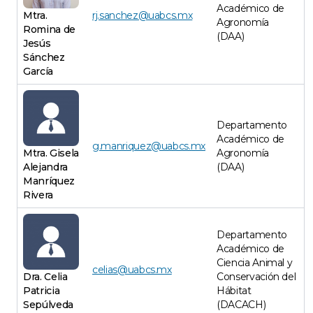
Académico de
Mtra.
rj.sanchez@uabcs.mx
Agronomía
Romina de
(DAA)
Jesús
Sánchez
García
Departamento
Académico de
g.manriquez@uabcs.mx
Mtra. Gisela
Agronomía
Alejandra
(DAA)
Manríquez
Rivera
Departamento
Académico de
Ciencia Animal y
celias@uabcs.mx
Dra. Celia
Conservación del
Patricia
Hábitat
Sepúlveda
(DACACH)