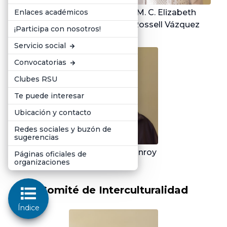
Enlaces académicos
Lic. Rubén Manuel
M. C. Elizabeth
Rivera Calderón
Rossell Vázquez
¡Participa con nosotros!
Servicio social
Convocatorias
Clubes RSU
Te puede interesar
Ubicación y contacto
Redes sociales y buzón de
sugerencias
M. C. Alberto Monroy
Páginas oficiales de
organizaciones
Ceseña
Comité de Interculturalidad
Índice