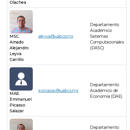
Olachea
Departamento
Académico
MSC.
aleyva@uabcs.mx
Sistemas
Amado
Computacionales
Alejandro
(DASC)
Leyva
Carrillo
Departamento
e.picasso@uabcs.mx
Académico de
MAE.
Economía (DAE)
Emmanuel
Picasso
Salazar
Departamento