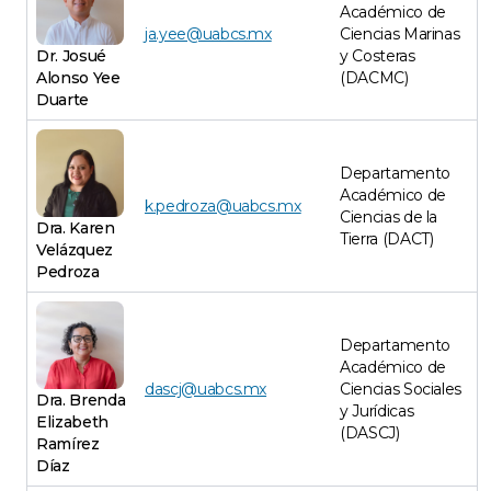
Académico de
ja.yee@uabcs.mx
Ciencias Marinas
Dr. Josué
y Costeras
Alonso Yee
(DACMC)
Duarte
Departamento
Académico de
k.pedroza@uabcs.mx
Ciencias de la
Dra. Karen
Tierra (DACT)
Velázquez
Pedroza
Departamento
Académico de
dascj@uabcs.mx
Ciencias Sociales
Dra. Brenda
y Jurídicas
Elizabeth
(DASCJ)
Ramírez
Díaz