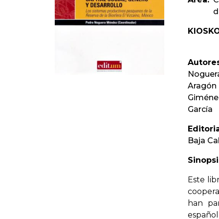
d
KIOSKO
Autores
Noguera
Aragón G
Giménez
Garcí­a
Editoria
Baja Cal
Sinopsi
Este li
coopera
han par
españo