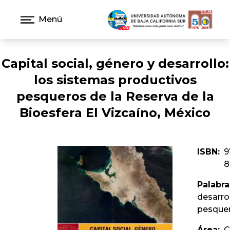
Menú
Capital social, género y desarrollo:
los sistemas productivos
pesqueros de la Reserva de la
Bioesfera El Vizcaí­no, México
ISBN:
9
8
Palabra
desarro
pesquero
Área:
C