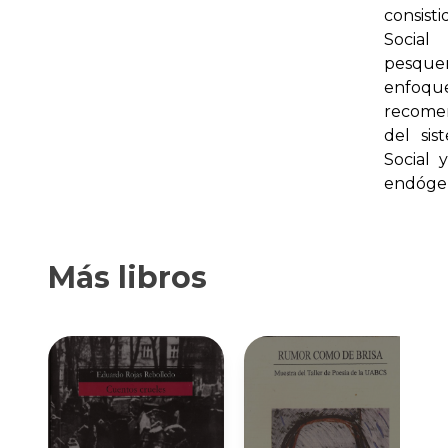
consist
Social
pesque
enfoqu
recomen
del sis
Social 
endóge
Más libros