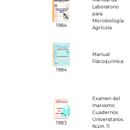
Laboratorio
para
Microbiología
1984
Agrícola
Manual
Fisicoquímica
1984
Examen del
marxismo.
Cuadernos
Universitarios.
1983
Núm. 11