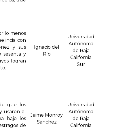
or lo menos
Universidad
e incia con
Autónoma
énez y sus
Ignacio del
de Baja
 sesenta y
Rí­o
California
uyos logran
Sur
to.
sde que los
Universidad
y usaron el
Autónoma
Jaime Monroy
a bajo los
de Baja
Sánchez
estragos de
California