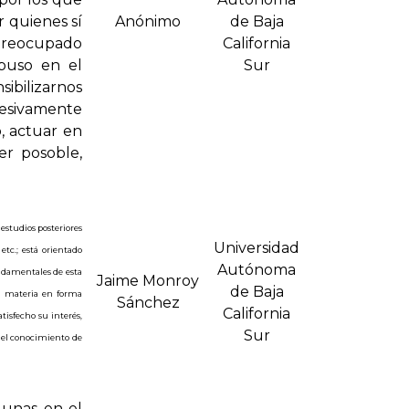
 quienes sí
Anónimo
de Baja
preocupado
California
buso en el
Sur
ibilizarnos
esivamente
o, actuar en
er posoble,
estudios posteriores
Universidad
etc.; está orientado
Autónoma
ndamentales de esta
Jaime Monroy
de Baja
la materia en forma
Sánchez
California
tisfecho su interés,
Sur
 el conocimiento de
gunas en el