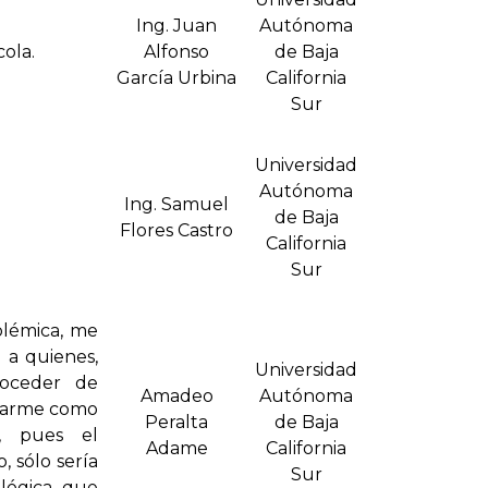
Ing. Juan
Autónoma
ola.
Alfonso
de Baja
Garcí­a Urbina
California
Sur
Universidad
Autónoma
Ing. Samuel
de Baja
Flores Castro
California
Sur
olémica, me
 a quienes,
Universidad
roceder de
Amadeo
Autónoma
ejarme como
Peralta
de Baja
a, pues el
Adame
California
, sólo sería
Sur
lógica, que