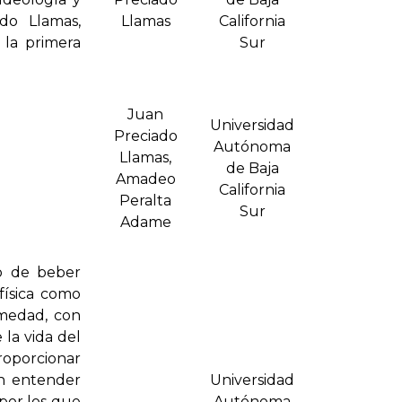
do Llamas,
Llamas
California
 la primera
Sur
Juan
Universidad
Preciado
Autónoma
Llamas,
de Baja
Amadeo
California
Peralta
Sur
Adame
o de beber
física como
rmedad, con
 la vida del
oporcionar
an entender
Universidad
 por los que
Autónoma