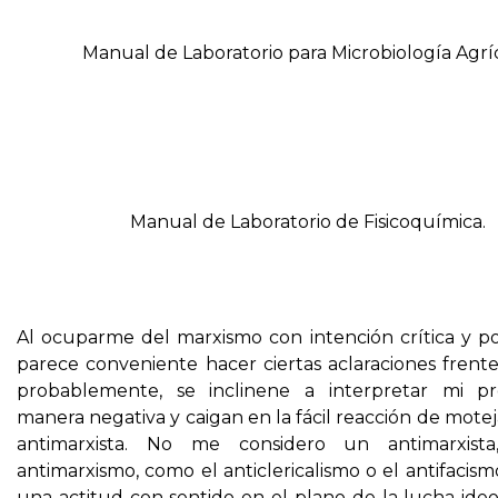
Manual de Laboratorio para Microbiología Agríc
Manual de Laboratorio de Fisicoquímica.
Al ocuparme del marxismo con intención crítica y p
parece conveniente hacer ciertas aclaraciones frente
probablemente, se inclinene a interpretar mi p
manera negativa y caigan en la fácil reacción de mot
antimarxista. No me considero un antimarxist
antimarxismo, como el anticlericalismo o el antifacismo
una actitud con sentido en el plano de la lucha ideo