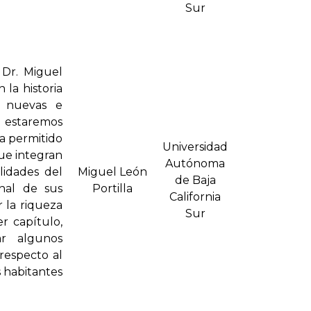
Sur
 Dr. Miguel
 la historia
r nuevas e
o estaremos
a permitido
Universidad
que integran
Autónoma
lidades del
Miguel León
de Baja
nal de sus
Portilla
California
 la riqueza
Sur
r capítulo,
r algunos
 respecto al
s habitantes