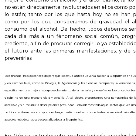
no están directamente involucrados en ellos como por
lo están; tanto por los que hasta hoy no se han 
como por los que consideramos de gravedad el a
consumo del alcohol. De hecho, todos debemos sens
cada día más a un fénomeno social común, progr
creciente, a fin de procurar corregir lo ya establecid
el futuro ante las primeras manifestaciones, y de s
prevenirlas.
Este manual ha sido concebido para quellos estudiantes que van a palicar la Bioquímica en sus 
y en campos tales, como la Biología, la Agronomía y las ciencias persqueras, la venerinaria, 
específicamente a mejorar su aprovechamiento de la materia y a enseñarles los conceptos fu
disciplina de una manera clara y sencilla. A tal efecto, presentamos una panorámica de 
accesible y sin recurrir a descripciones profundas. Pero además todo aquel lector que vea insa
podrá capacitarse para comprender luego mediante el estudio de textos de un nivel más alto,
aspectos más detallados o especializados a la Bioquímica.
En México, actualmente, existen todavía grandes la