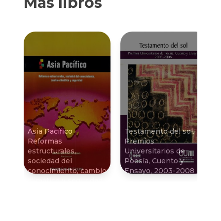
Más libros
Asia Pací­fico
Testamento del sol.
Reformas
Premios
estructurales,
Universitarios de
sociedad del
Poesí­a, Cuento y
conocimiento, cambio
Ensayo, 2003-2008
climático y seguridad