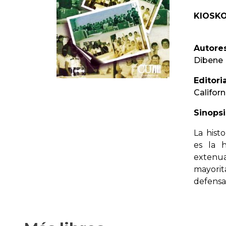
KIOSKO
Autores
Dibene
Editoria
Californ
Sinopsi
La hist
es la h
exten
mayorit
defensa 