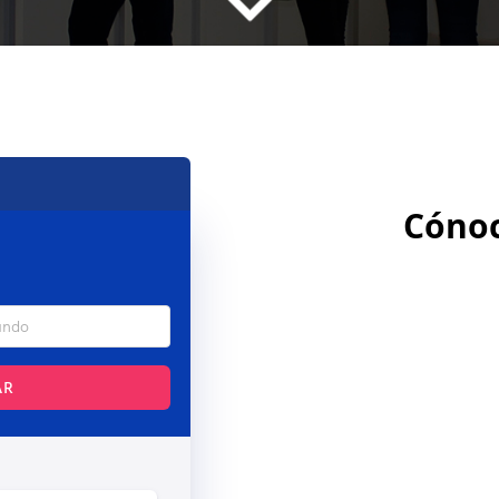
Cónoc
AR