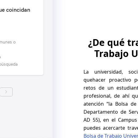
ue coincidan
¿De qué tr
omunes o
Trabajo U
a
 búsqueda
La universidad, so
quehacer proactivo 
retos de un estudian
profesional, de ahí q
atención “la Bolsa de 
Departamento de Servic
AD 55), en el Campus 
puedes acercarte trav
Bolsa de Trabajo Univer