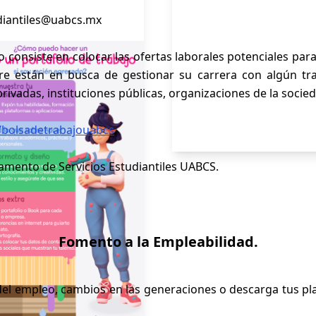
udiantiles@uabcs.mx
o consiste en colocar las ofertas laborales potenciales pa
e están en busca de gestionar su carrera con algún traba
ivadas, instituciones públicas, organizaciones de la socieda
/bolsadetrabajouabcs
.
amento de Servicios Estudiantiles UABCS.
Fomento a la Empleabilidad.
el empleo, cambios en las generaciones o descarga tus pla