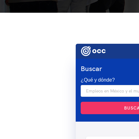
Buscar
¿Qué y dónde?
BUSC