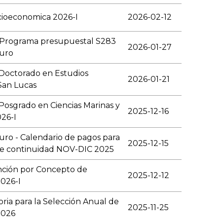
cioeconomica 2026-I
2026-02-12
 Programa presupuestal S283
2026-01-27
turo
 Doctorado en Estudios
2026-01-21
San Lucas
Posgrado en Ciencias Marinas y
2025-12-16
026-I
uro - Calendario de pagos para
2025-12-15
 de continuidad NOV-DIC 2025
nción por Concepto de
2025-12-12
2026-I
ria para la Selección Anual de
2025-11-25
2026