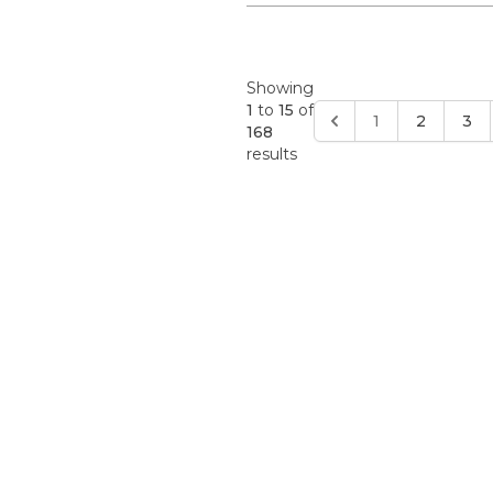
Showing
1
to
15
of
1
2
3
168
results