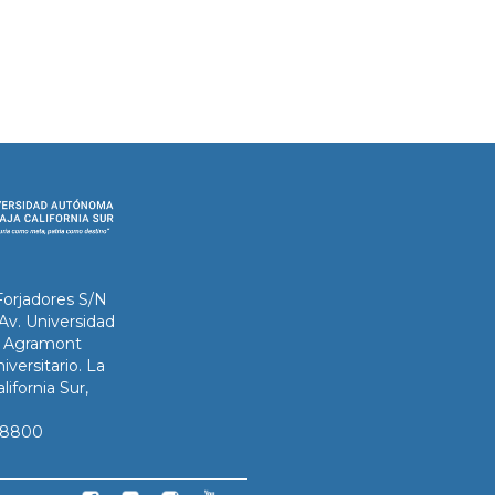
Forjadores S/N
 Av. Universidad
ix Agramont
iversitario. La
lifornia Sur,
3-8800