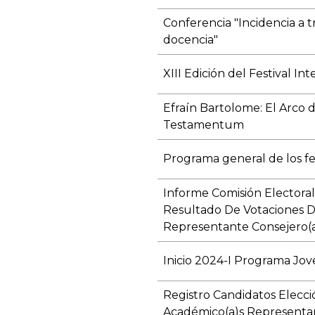
Conferencia "Incidencia a tr
docencia"
XIII Edición del Festival I
Efraín Bartolome: El Arco 
Testamentum
Programa general de los fes
Informe Comisión Electora
Resultado De Votaciones D
Representante Consejero(a
Inicio 2024-I Programa Jov
Registro Candidatos Elecci
Académico(a)s Representan