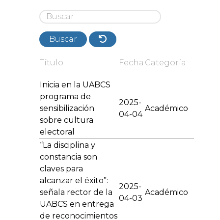
Buscar
Título
Fecha
Categoría
Inicia en la UABCS
programa de
2025-
sensibilización
Académico
04-04
sobre cultura
electoral
“La disciplina y
constancia son
claves para
alcanzar el éxito”:
2025-
señala rector de la
Académico
04-03
UABCS en entrega
de reconocimientos