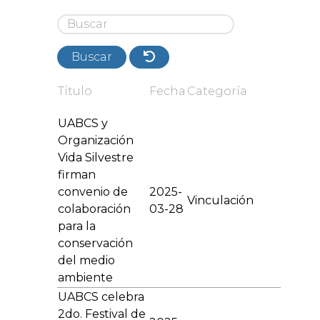
Buscar
Título
Fecha
Categoría
UABCS y
Organización
Vida Silvestre
firman
convenio de
2025-
Vinculación
colaboración
03-28
para la
conservación
del medio
ambiente
UABCS celebra
2do. Festival de