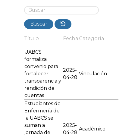
Buscar
Título
Fecha
Categoría
UABCS
formaliza
convenio para
2025-
fortalecer
Vinculación
04-28
transparencia y
rendición de
cuentas
Estudiantes de
Enfermería de
la UABCS se
suman a
2025-
Académico
jornada de
04-28