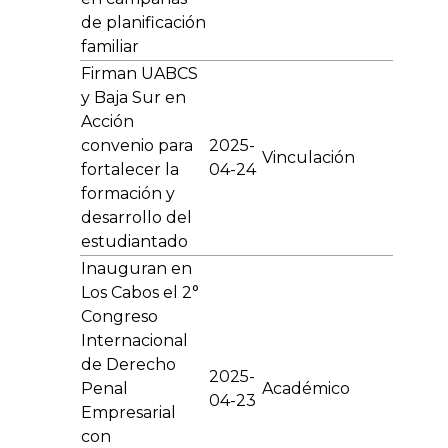
de planificación
familiar
Firman UABCS
y Baja Sur en
Acción
convenio para
2025-
Vinculación
fortalecer la
04-24
formación y
desarrollo del
estudiantado
Inauguran en
Los Cabos el 2°
Congreso
Internacional
de Derecho
2025-
Penal
Académico
04-23
Empresarial
con