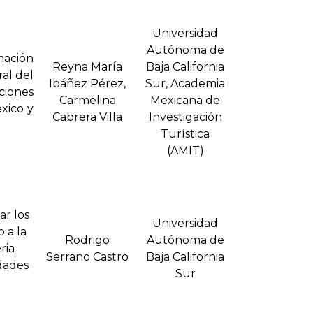
Universidad
Autónoma de
mación
Reyna Marí­a
Baja California
ral del
Ibáñez Pérez,
Sur, Academia
aciones
Carmelina
Mexicana de
xico y
Cabrera Villa
Investigación
Turí­stica
(AMIT)
ar los
Universidad
 a la
Rodrigo
Autónoma de
ria
Serrano Castro
Baja California
dades
Sur