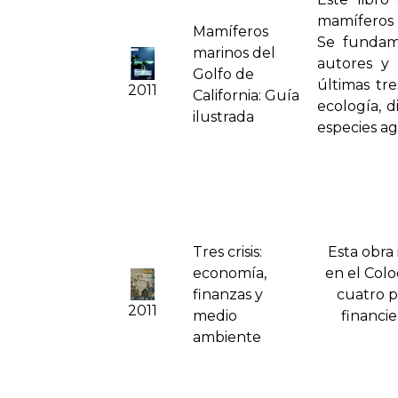
mamíferos m
Mamí­feros
Se fundam
marinos del
autores y
Golfo de
últimas tre
2011
California: Guí­a
ecología, d
ilustrada
especies ag
Tres crisis:
Esta obra 
economí­a,
en el Coloq
finanzas y
cuatro pa
2011
medio
financie
ambiente