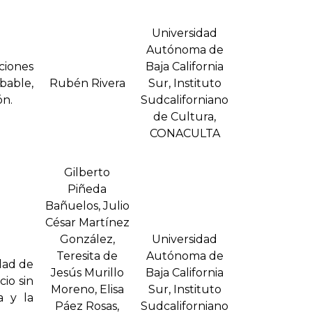
Universidad
Autónoma de
ciones
Baja California
bable,
Rubén Rivera
Sur, Instituto
ón.
Sudcaliforniano
de Cultura,
CONACULTA
Gilberto
Piñeda
Bañuelos, Julio
César Martí­nez
González,
Universidad
Teresita de
Autónoma de
udad de
Jesús Murillo
Baja California
io sin
Moreno, Elisa
Sur, Instituto
a y la
Páez Rosas,
Sudcaliforniano