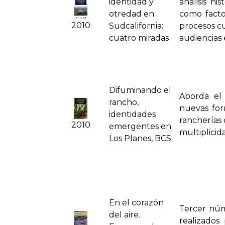
identidad y
análisis hi
otredad en
como factor
2010
Sudcalifornia:
procesos cu
cuatro miradas
audiencias 
Difuminando el
Aborda el 
rancho,
nuevas for
identidades
rancherías 
2010
emergentes en
multiplicid
Los Planes, BCS
En el corazón
Tercer núm
del aire.
realizados