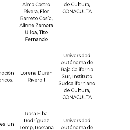
Alma Castro
de Cultura,
Rivera, Flor
CONACULTA
Barreto Cosí­o,
Alinne Zamora
Ulloa, Tito
Fernando
Universidad
Autónoma de
Baja California
emoción
Lorena Durán
Sur, Instituto
ricos.
Riveroll
Sudcaliforniano
de Cultura,
CONACULTA
Rosa Elba
Rodrí­guez
Universidad
 es un
Tomp, Rossana
Autónoma de