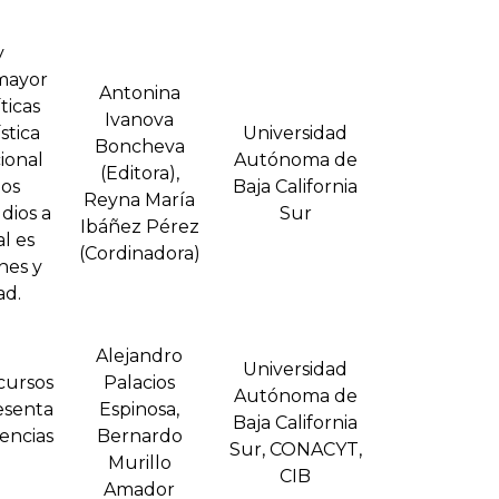
y
 mayor
Antonina
ticas
Ivanova
stica
Universidad
Boncheva
ional
Autónoma de
(Editora),
los
Baja California
Reyna Marí­a
dios a
Sur
Ibáñez Pérez
al es
(Cordinadora)
nes y
ad.
Alejandro
Universidad
cursos
Palacios
Autónoma de
senta
Espinosa,
Baja California
ncias
Bernardo
Sur, CONACYT,
Murillo
CIB
Amador