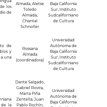
lengua
Almada, Aletse
Baja California
de los
Toledo
Sur, Instituto
udio de
Almada,
Sudcaliforniano
Chantal
de Cultura
Schnoller
Universidad
nto de
Autónoma de
Rossana
blos y
Baja California
Almada
n a una
Sur, Instituto
(coordinadora)
Sudcaliforniano
de Cultura
Dante Salgado,
Gabriel Rovira,
Universidad
Marta Piña
Autónoma de
rniana
Zentella, Juan
Baja California
 de la
Pablo Rochí­n,