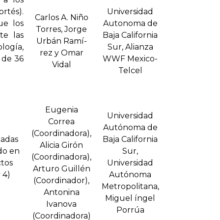
rtés).
Universidad
Carlos A. Niño
ue los
Autonoma de
Torres, Jorge
te las
Baja California
Urbán Ramí­
logía,
Sur, Alianza
rez y Omar
 de 36
WWF Mexico-
Vidal
Telcel
Eugenia
Universidad
Correa
Autónoma de
(Coordinadora),
tadas
Baja California
Alicia Girón
ido en
Sur,
(Coordinadora),
ctos
Universidad
Arturo Guillén
 4)
Autónoma
(Coordinador),
Metropolitana,
Antonina
Miguel íngel
Ivanova
Porrúa
(Coordinadora)