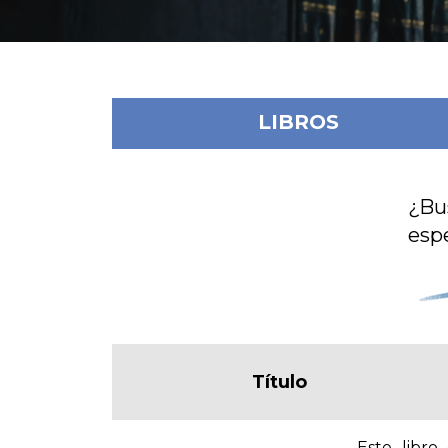
LIBROS
¿Bu
espe
Título
Este libro