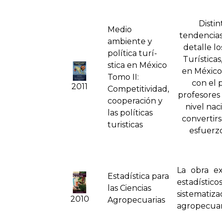
Disti
Medio
tendencias
ambiente y
detalle lo
polí­tica turí­
Turísticas
stica en México
en México
Tomo II:
con el 
2011
Competitividad,
profesores 
cooperación y
nivel nac
las polí­ticas
convertir
turisticas
esfuerzo
La obra e
Estadí­stica para
estadíst
las Ciencias
sistemati
2010
Agropecuarias
agropecuari