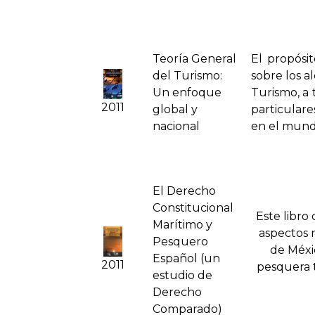
Teorí­a General
El propósit
del Turismo:
sobre los a
Un enfoque
Turismo, a 
2011
global y
particulare
nacional
en el mun
El Derecho
Constitucional
Este libro 
Marí­timo y
aspectos r
Pesquero
de Méxic
Español (un
2011
pesquera 
estudio de
Derecho
Comparado)