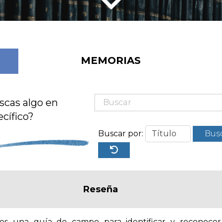
MEMORIAS
scas algo en
cífico?
Buscar por:
Bus
Reseña
 es una guía de campo para identificar y reconocer