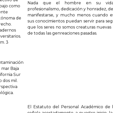
Nada que el hombre en su vid
abajo como
profesionalismo, dedicación y honradez, d
ente
manifestarse, y mucho menos cuando e
tónoma de
sus conocimientos puedan servir para se
recho.
que los seres no somos creaturas nuevas si
adernos
de todas las genreaciones pasadas.
versitarios.
m. 3
ntaminación
 mar Baja
ifornia Sur
 dos mil.
rspectiva
lógica.
El Estatuto del Personal Académico de l
señala acertadamente, a nuestro inicio, l