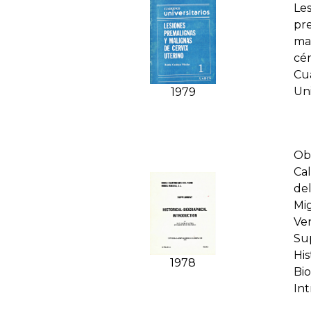
Le
pr
ma
cér
Cu
Uni
1979
Ob
Cal
de
Mi
Ven
Su
His
1978
Bio
In