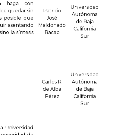
a haga con
Universidad
ebe quedar sin
Patricio
Autónoma
s posible que
José
de Baja
guir asentando
Maldonado
California
no la síntesis
Bacab
Sur
Universidad
Carlos R.
Autónoma
de Alba
de Baja
Pérez
California
Sur
a Universidad
a necesidad de