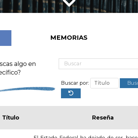
MEMORIAS
scas algo en
cífico?
Buscar por:
Bus
Título
Reseña
El Estado Federal ha dejado de ser, hace