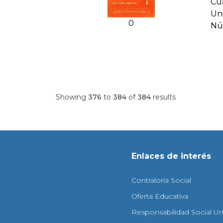
Cu
Uni
0
Nú
Showing
376
to
384
of
384
results
Enlaces de interés
Contraloría Social
Oferta Educativa
Responsabilidad Social Uni