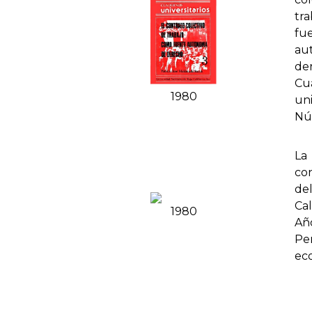
tr
fu
au
de
Cu
1980
uni
Nú
La
co
del
Cal
1980
Año
Pe
eco