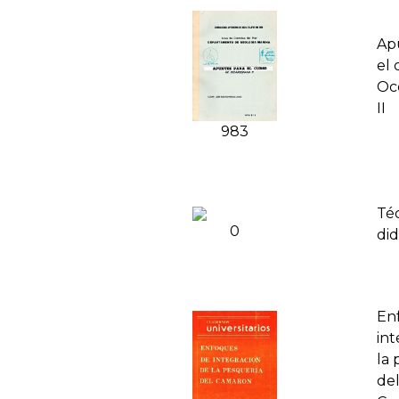
Ap
el 
Oc
II
983
Té
0
did
En
int
la 
de