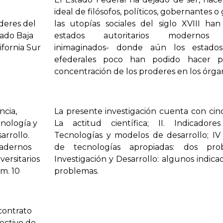
ideal de filósofos, políticos, gobernantes 
deres del
las utopías sociales del siglo XVIII ha
tado Baja
estados autoritarios modernos -
ifornia Sur
inimaginados- donde aún los estado
efederales poco han podido hacer pa
concentración de los proderes en los órga
ncia,
La presente investigación cuenta con cinco
nología y
La actitud científica; II. Indicadores 
arrollo.
Tecnologías y modelos de desarrollo; IV
adernos
de tecnologías apropiadas: dos pr
versitarios
Investigación y Desarrollo: algunos indica
m. 10
problemas.
contrato
ectivo de