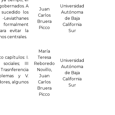
o gobernados. A
Universidad
Juan
n sucedido los
Autónoma
Carlos
Leviathanes
de Baja
Bruera
s formalment
California
Picco
ra evitar la
Sur
nos centrales.
María
 capítulos: I.
Teresa
Universidad
sociales; III
Reboredo
Autónoma
 Trasnferencia
Novillo,
de Baja
oblemas y V.
Juan
California
dores, algunos
Carlos
Sur
Bruera
Picco