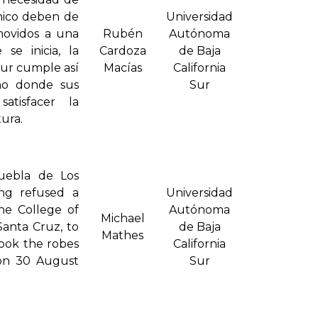
mico deben de
Universidad
movidos a una
Rubén
Autónoma
se inicia, la
Cardoza
de Baja
Sur cumple así
Mací­as
California
ano donde sus
Sur
atisfacer la
tura.
uebla de Los
ng refused a
Universidad
he College of
Autónoma
Michael
Santa Cruz, to
de Baja
Mathes
took the robes
California
 on 30 August
Sur