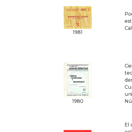
Po
es
Cal
1981
Cie
tec
des
Cu
uni
1980
Nú
El 
col