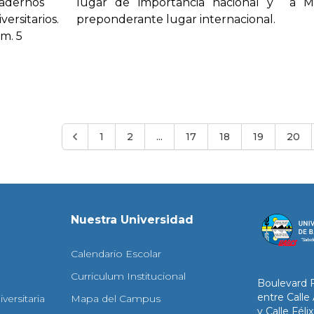
adernos
lugar de importancia nacional y a M
versitarios.
preponderante lugar internacional.
m. 5
1
2
...
17
18
19
20
Nuestra Universidad
Calendario Escolar
Curriculum Institucional
Boulevard 
entre Calle
versitaria
Mapa del Campus
y Calle Fél