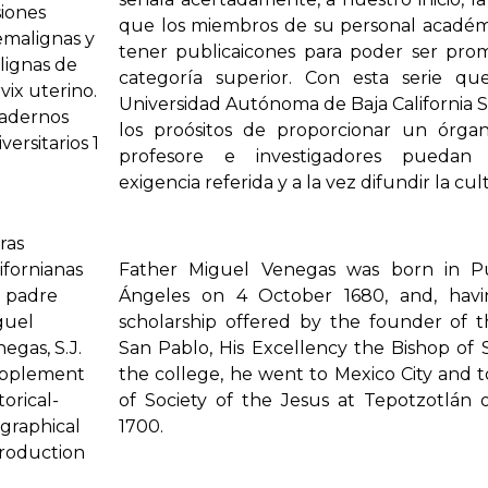
siones
que los miembros de su personal acadé
emalignas y
tener publicaicones para poder ser pro
lignas de
categoría superior. Con esta serie que 
vix uterino.
Universidad Autónoma de Baja California 
adernos
los proósitos de proporcionar un órg
versitarios 1
profesore e investigadores puedan s
exigencia referida y a la vez difundir la cul
ras
ifornianas
Father Miguel Venegas was born in P
l padre
Ángeles on 4 October 1680, and, havi
guel
scholarship offered by the founder of t
egas, S.J.
San Pablo, His Excellency the Bishop of 
pplement
the college, he went to Mexico City and 
torical-
of Society of the Jesus at Tepotzotlán
graphical
1700.
troduction