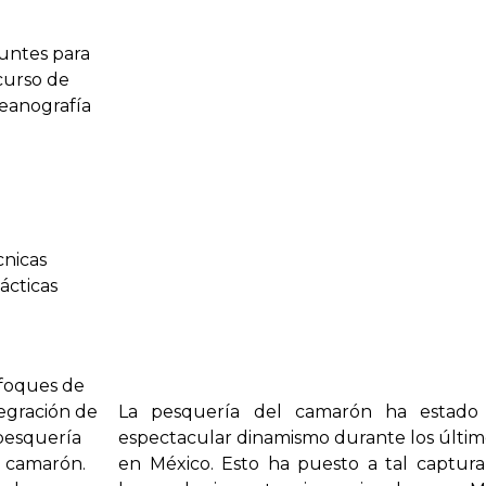
untes para
curso de
eanografía
cnicas
ácticas
foques de
egración de
La pesquería del camarón ha estado
pesquerí­a
espectacular dinamismo durante los últim
l camarón.
en México. Esto ha puesto a tal captura