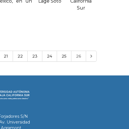
éxico, en un
Lage Soto
California
Sur
21
22
23
24
25
26
Forjadores S/N
 Av. Universidad
ix Agramont