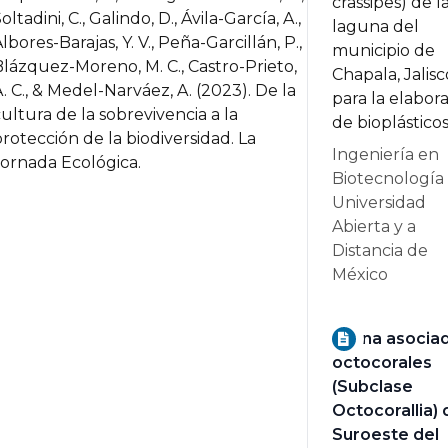
crassipes) de l
oltadini, C., Galindo, D., Ávila-García, A.,
laguna del
lbores-Barajas, Y. V., Peña-Garcillán, P.,
municipio de
lázquez-Moreno, M. C., Castro-Prieto,
Chapala, Jalisc
. C., & Medel-Narváez, A. (2023).
De la
para la elabor
ultura de la sobrevivencia a la
de bioplásticos
rotección de la biodiversidad.
La
Ingeniería en
ornada Ecológica.
Biotecnología
Universidad
Abierta y a
Distancia de
México
Fauna asociad
octocorales
(Subclase
Octocorallia) 
Suroeste del