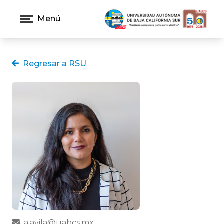
Menú
Regresar a RSU
a.avila@uabcs.mx