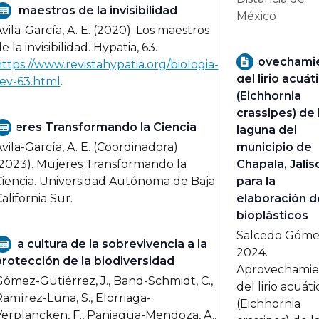
os maestros de la invisibilidad
México
vila-García, A. E. (2020).
Los maestros
e la invisibilidad.
Hypatia, 63.
Aprovechami
ttps://www.revistahypatia.org/biologia-
del lirio acuát
ev-63.html
.
(Eichhornia
crassipes) de 
Mujeres Transformando la Ciencia
laguna del
vila-García, A. E. (Coordinadora)
municipio de
2023).
Mujeres Transformando la
Chapala, Jalis
iencia.
Universidad Autónoma de Baja
para la
alifornia Sur.
elaboración d
bioplásticos
Salcedo Gómez
e la cultura de la sobrevivencia a la
2024.
rotección de la biodiversidad
Aprovechamie
ómez-Gutiérrez, J., Band-Schmidt, C.,
del lirio acuáti
amírez-Luna, S., Elorriaga-
(Eichhornia
erplancken, F., Paniagua-Mendoza, A.,