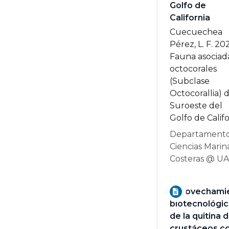
Golfo de
California
Cuecuechea
Pérez, L. F. 20
Fauna asociad
octocorales
(Subclase
Octocorallia) d
Suroeste del
Golfo de Califo
Departamento
Ciencias Marin
Costeras @ U
Aprovechami
biotecnológi
de la quitina 
crustáceos 