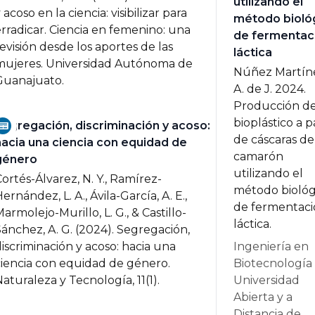
utilizando el
 acoso en la ciencia: visibilizar para
método bioló
rradicar.
Ciencia en femenino: una
de fermentac
evisión desde los aportes de las
láctica
mujeres. Universidad Autónoma de
Núñez Martín
Guanajuato.
A. de J. 2024.
Producción d
bioplástico a p
Segregación, discriminación y acoso:
de cáscaras de
hacia una ciencia con equidad de
camarón
género
utilizando el
ortés-Álvarez, N. Y., Ramírez-
método biológ
ernández, L. A., Ávila-García, A. E.,
de fermentaci
armolejo-Murillo, L. G., & Castillo-
láctica.
ánchez, A. G. (2024).
Segregación,
iscriminación y acoso: hacia una
Ingeniería en
iencia con equidad de género.
Biotecnología
aturaleza y Tecnología, 11(1).
Universidad
Abierta y a
Distancia de