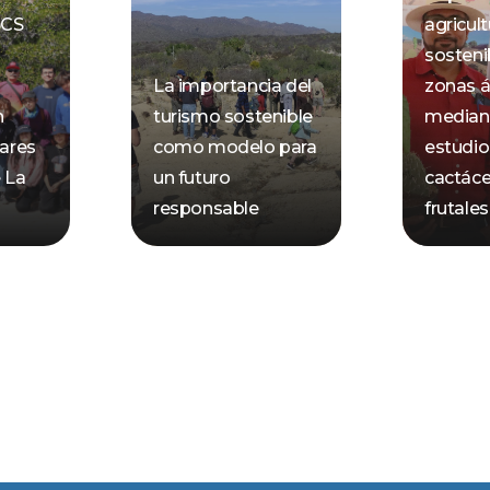
BCS
agricult
sosteni
La importancia del
zonas á
n
turismo sostenible
mediant
lares
como modelo para
estudio
e La
un futuro
cactáce
responsable
frutales