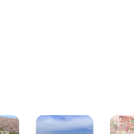
ncia
Impuls