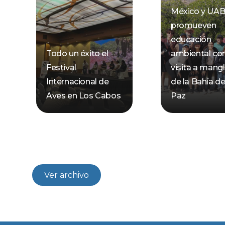
México y UA
promueven
educación
Todo un éxito el
ambiental co
Festival
visita a mang
Internacional de
de la Bahía d
Aves en Los Cabos
Paz
Ver archivo