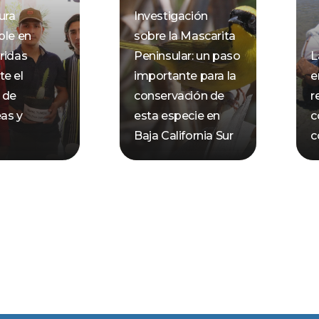
ura
Investigación
ble en
sobre la Mascarita
ridas
Peninsular: un paso
L
e el
importante para la
e
 de
conservación de
r
as y
esta especie en
c
Baja California Sur
c