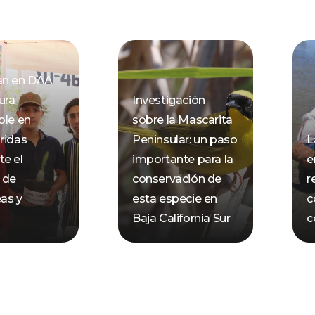
an en DAA
ura
Investigación
ble en
sobre la Mascarita
ridas
Peninsular: un paso
L
e el
importante para la
e
 de
conservación de
r
as y
esta especie en
c
Baja California Sur
c