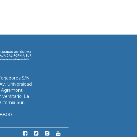
Forjadores S/N
 Av. Universidad
ix Agramont
iversitario. La
lifornia Sur,
3-8800