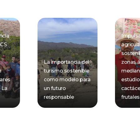
ncia
Impuls
BCS
agricult
sosteni
La importancia del
zonas á
n
turismo sostenible
mediant
lares
como modelo para
estudio
e La
un futuro
cactáce
responsable
frutales