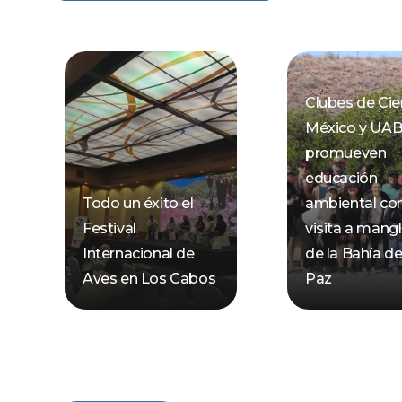
Clubes de Cie
México y UA
promueven
educación
Todo un éxito el
ambiental co
Festival
visita a mang
Internacional de
de la Bahía d
Aves en Los Cabos
Paz