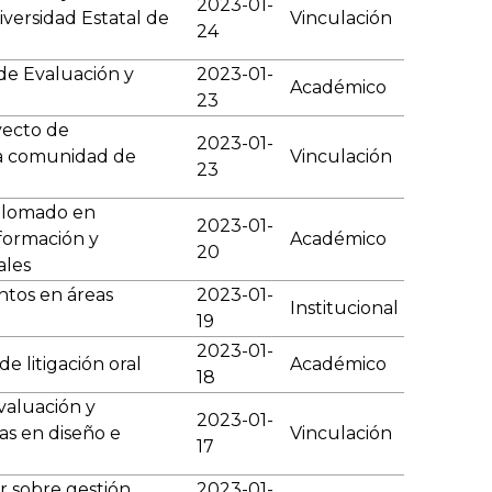
2023-01-
iversidad Estatal de
Vinculación
24
e Evaluación y
2023-01-
Académico
23
yecto de
2023-01-
la comunidad de
Vinculación
23
plomado en
2023-01-
nformación y
Académico
20
ales
tos en áreas
2023-01-
Institucional
19
2023-01-
e litigación oral
Académico
18
valuación y
2023-01-
as en diseño e
Vinculación
17
r sobre gestión
2023-01-