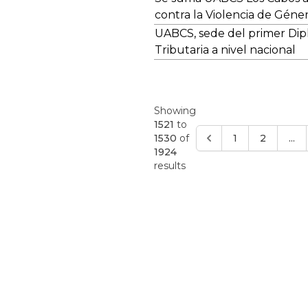
contra la Violencia de Géne
UABCS, sede del primer Di
Tributaria a nivel nacional
Showing
1521
to
1530
of
1
2
...
1924
results