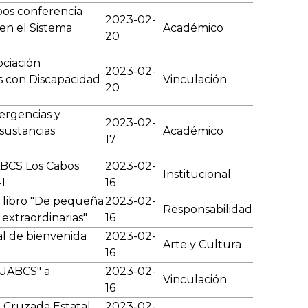
os conferencia
2023-02-
 en el Sistema
Académico
20
ociación
2023-02-
s con Discapacidad
Vinculación
20
ergencias y
2023-02-
 sustancias
Académico
17
ABCS Los Cabos
2023-02-
Institucional
-I
16
 libro "De pequeña
2023-02-
Responsabilidad
s extraordinarias"
16
al de bienvenida
2023-02-
Arte y Cultura
16
 UABCS" a
2023-02-
Vinculación
16
 Cruzada Estatal
2023-02-