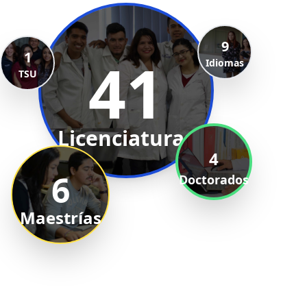
9
1
41
Idiomas
TSU
Licenciaturas
4
6
Doctorados
Maestrías