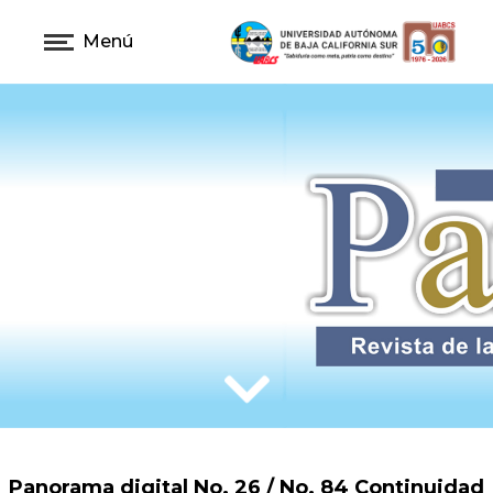
Menú
Panorama
digital No. 26 / No. 84 Continuidad