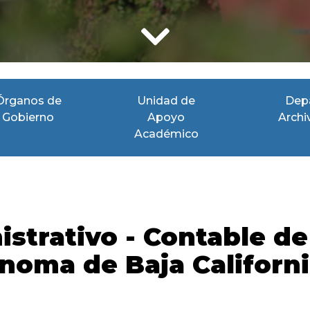
Órganos de
Unidad de
Dep
Gobierno
Apoyo
Archi
Académico
strativo - Contable de
noma de Baja Californi