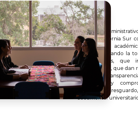
El Archivo Administrati
de Baja California Sur 
las unidades académic
procesos logrando la to
documentales, que in
administrativa, que dan 
pública y transparen
profesional y compro
organización, resguardo
documental universitario