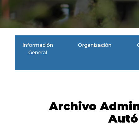
Información
Organización
General
Archivo Admini
Autó