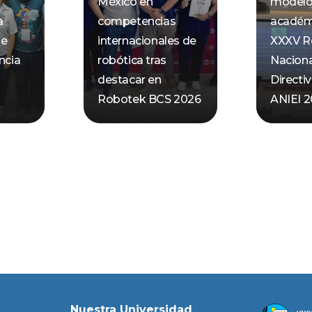
México en
modelo 
a
competencias
académi
de
internacionales de
XXXV R
ncia
robótica tras
Naciona
destacar en
Directiv
Robotek BCS 2026
ANIEI 
Nuestra Universidad