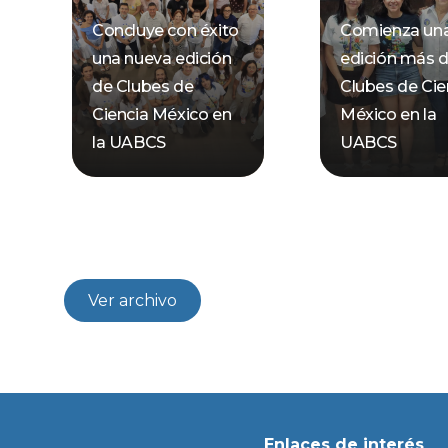
Concluye con éxito
Comienza un
una nueva edición
edición más 
de Clubes de
Clubes de Cie
Ciencia México en
México en la
la UABCS
UABCS
Ver archivo
Enlaces de interés