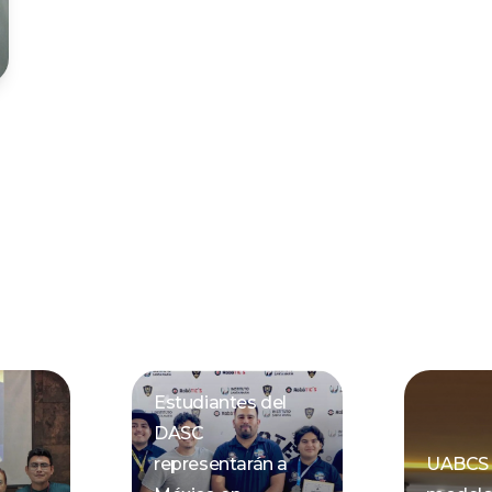
Estudiantes del
DASC
representarán a
UABCS 