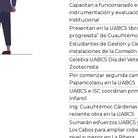
Capacitan a funcionariado e
instrumentación y evaluació
institucional
Presentan en la UABCS libr
progresista” de Cuauhtémo
Estudiantes de Gestión y Cie
instalaciones de la Comisión
Celebra UABCS Día del Veter
Zootecnista
Por comenzar segunda ca
Papanicolaou en la UABCS
UABCS e ISC coordinan prime
Infantil
Ing. Cuauhtémoc Cárdenas 
reciente obra en la UABCS
Sumarán esfuerzos UABCS 
Los Cabos para ampliar cobe
nivel superior en La Ribera