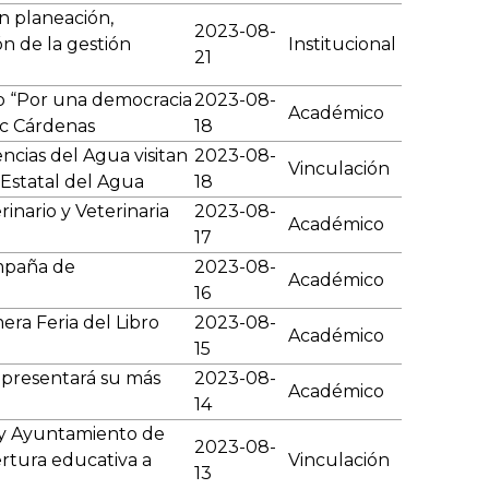
n planeación,
2023-08-
n de la gestión
Institucional
21
o “Por una democracia
2023-08-
Académico
c Cárdenas
18
ncias del Agua visitan
2023-08-
Vinculación
 Estatal del Agua
18
inario y Veterinaria
2023-08-
Académico
17
mpaña de
2023-08-
Académico
16
ra Feria del Libro
2023-08-
Académico
15
presentará su más
2023-08-
Académico
14
y Ayuntamiento de
2023-08-
rtura educativa a
Vinculación
13