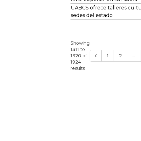
UABCS ofrece talleres cultur
sedes del estado
Showing
1311
to
1320
of
1
2
...
1924
results