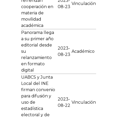
refrendan
2023-
Vinculación
cooperación en
08-23
materia de
movilidad
académica
Panorama llega
a su primer año
editorial desde
2023-
su
Académico
08-23
relanzamiento
en formato
digital
UABCS y Junta
Local del INE
firman convenio
para difusión y
2023-
uso de
Vinculación
08-22
estadística
electoral y de