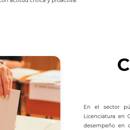
on actitud crítica y proactiva.
C
En el sector pú
Licenciatura en 
desempeño en cua