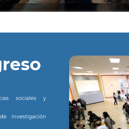
greso
ias sociales y
de investigación