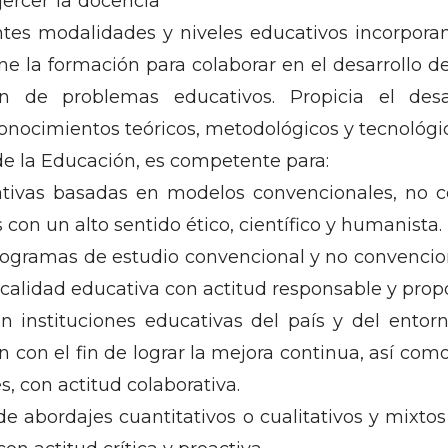
ercer la docencia
ntes modalidades y niveles educativos incorporan
ne la formación para colaborar en el desarrollo d
n de problemas educativos. Propicia el desarr
 conocimientos teóricos, metodológicos y tecnológ
 de la Educación, es competente para:
ativas basadas en modelos convencionales, no c
con un alto sentido ético, científico y humanista.
programas de estudio convencional y no convenc
a calidad educativa con actitud responsable y propo
 instituciones educativas del país y del entor
n con el fin de lograr la mejora continua, así como
s, con actitud colaborativa.
de abordajes cuantitativos o cualitativos y mixto