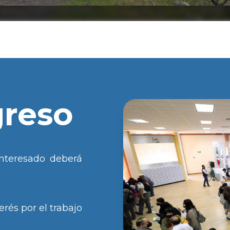
greso
interesado deberá
rés por el trabajo