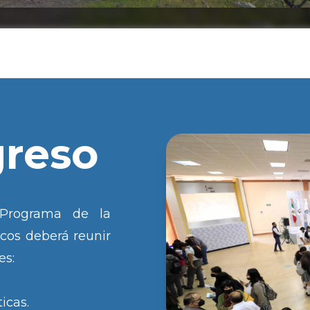
greso
 Programa de la
icos deberá reunir
es:
icas.