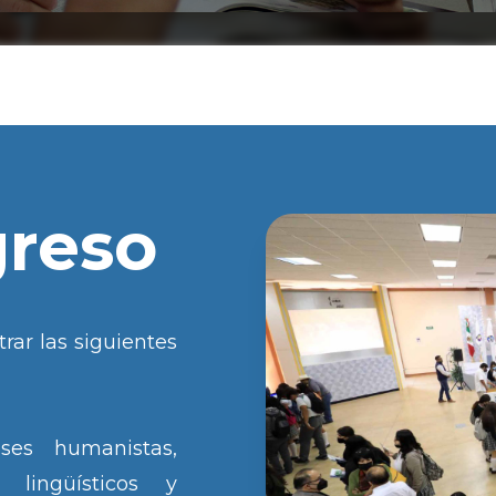
greso
rar las siguientes
ses humanistas,
, lingüísticos y