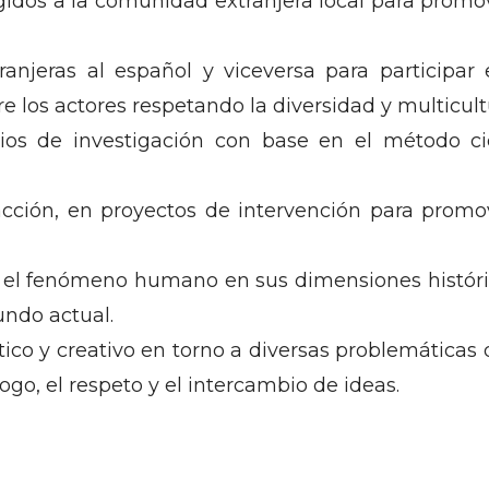
gidos a la comunidad extranjera local para promo
anjeras al español y viceversa para participa
 los actores respetando la diversidad y multicult
arios de investigación con base en el método ci
-acción, en proyectos de intervención para promo
 el fenómeno humano en sus dimensiones históricas
undo actual.
ico y creativo en torno a diversas problemática
logo, el respeto y el intercambio de ideas.