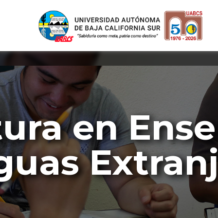
tura en Ens
guas Extranj