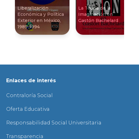
Liberalización
La Teorí­a de la
Económica y Polí­tica
Imaginación en
Exterior en México,
Gastón Bachelard
1989-1994
Enlaces de interés
Contraloría Social
Oferta Educativa
Responsabilidad Social Universitaria
Transparencia