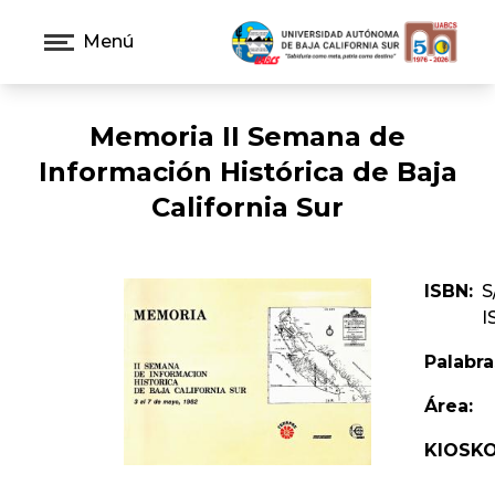
Menú
Memoria II Semana de
Información Histórica de Baja
California Sur
ISBN:
S
I
Palabra
Área:
KIOSKO