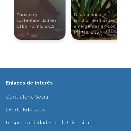
Turismo y
Difuminando el
sustentabilidad en
rancho, identidades
Cabo Pulmo, B.C.S.
emergentes en Los
Planes, BCS
Enlaces de interés
Contraloría Social
Oferta Educativa
Responsabilidad Social Universitaria