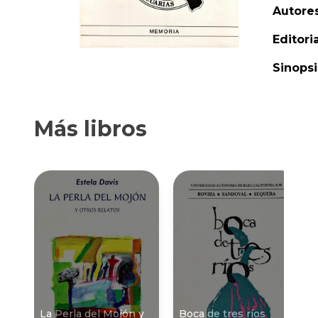
Autores
Editoria
Sinopsi
Más libros
La Perla del Mojón y
Boca de tres rí­os