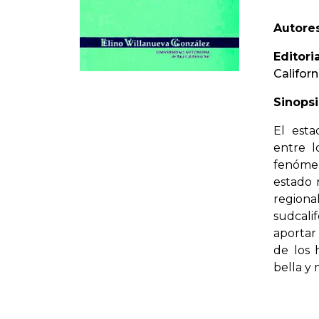
Autores
Editoria
Californ
Sinopsi
El esta
entre l
fenóme
estado 
region
sudcal
aportar 
de los 
bella y 