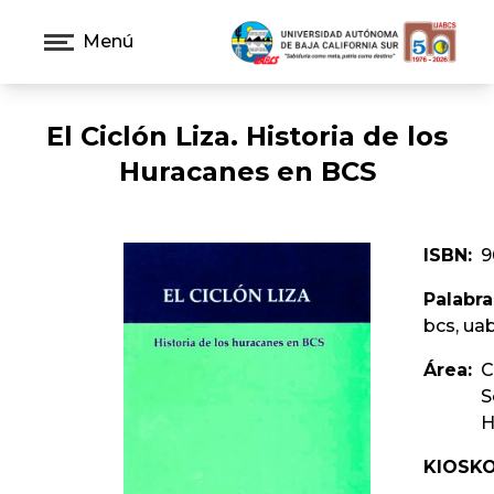
Menú
El Ciclón Liza. Historia de los
Huracanes en BCS
ISBN:
9
Palabra
bcs, ua
Área:
C
S
H
KIOSKO