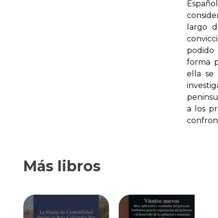
Español
conside
largo d
convicc
podido 
forma p
ella se
investi
peninsul
a los p
confron
Más libros