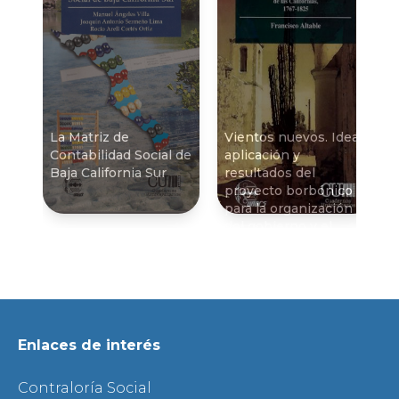
La Matriz de
Vientos nuevos. Idea,
Contabilidad Social de
aplicación y
Baja California Sur
resultados del
proyecto borbónico
para la organización
del gobierno y el
desarrollo de la
población y economí­a
de las Californias,
1767-1825
Enlaces de interés
Contraloría Social