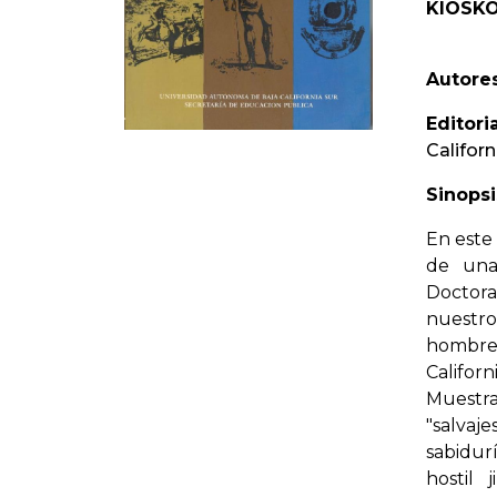
KIOSKO
Autores
Editoria
Californ
Sinopsi
En este 
de una 
Doctora
nuestro
hombre 
Californ
Muestr
"salvaj
sabidurí
hostil 