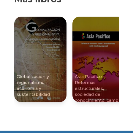
Globalización y
Asia Pací­fico
regionalismo:
Reformas
economí­a y
estructurales,
sustentabilidad
sociedad del
conocimiento, cambio
climático y seguridad