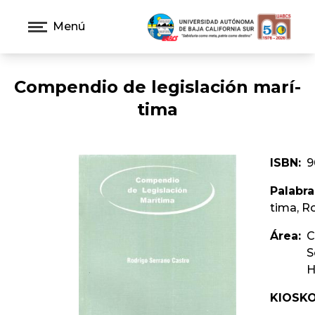
Menú
Compendio de legislación marí­
tima
ISBN:
9
Palabra
tima, R
Área:
C
S
H
KIOSKO