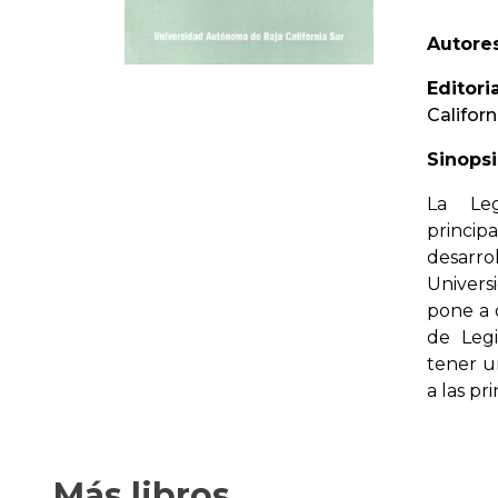
Autores
Editoria
Californ
Sinopsi
La Leg
princi
desarro
Univers
pone a 
de Legi
tener u
a las pr
Más libros