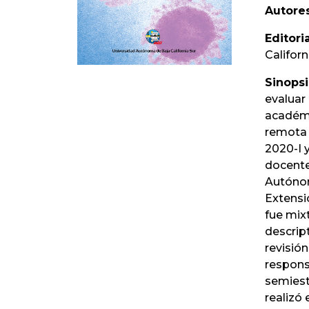
Autores
Editoria
Californ
Sinopsi
evaluar
académi
remota 
2020-I y
docente
Autónom
Extensi
fue mix
descript
revisió
respons
semiest
realizó