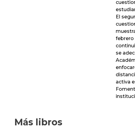
cuestio
estudia
El segu
cuestion
muestra
febrero 
continu
se adec
Académi
enfocar
distanc
activa 
Fomento
instituc
Más libros