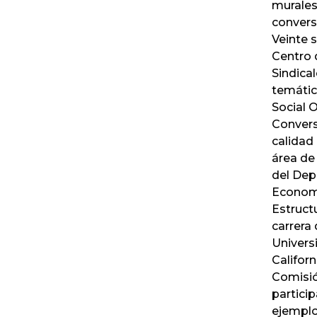
murales 
convers
Veinte s
Centro 
Sindical
temátic
Social 
Convers
calidad
área de
del De
Economí
Estruct
carrera
Univers
Californ
Comisió
partici
ejemplo,