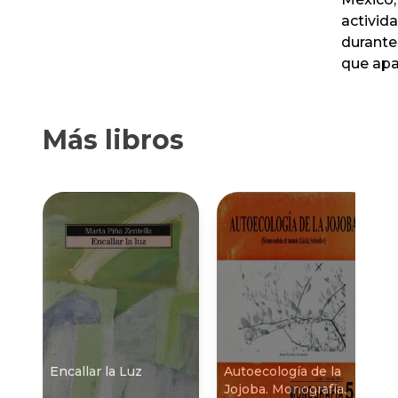
activid
durante
que apa
Más libros
Encallar la Luz
Autoecologí­a de la
Jojoba. Monografí­a.