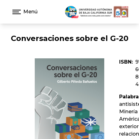
Menú
Conversaciones sobre el G-20
ISBN:
9
6
8
4
Palabra
antisis
Minería
América
exterior
relacion