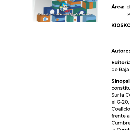
Área:
c
s
KIOSKO
Autores
Editoria
de Baja 
Sinopsi
constitu
Sur la C
el G-20
Coalici
frente a
Cumbre 
la Cumb