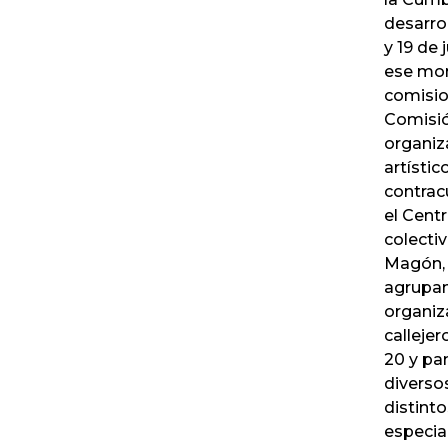
desarrol
y 19 de 
ese mom
comision
Comisió
organiz
artísti
contrac
el Cent
colecti
Magón, 
agrupam
organiz
callejer
20 y pa
diversos
distinto
especia