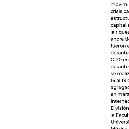
movimie
crisis c
estruct
capitali
la rique
ahora ti
fueron 
durante
G-20 en 
durante
se reali
16 al 19
agregad
en marz
Interna
Divisió
la Facu
Univers
México, 