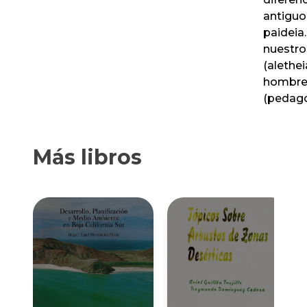
antiguo 
paideia
nuestro
(alethei
hombre 
(pedago
Más libros