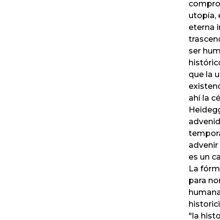
comprom
utopía, 
eterna
trascen
ser hum
históri
que la u
existen
ahí la c
Heidegge
advenid
tempora
advenir
es un c
La fórm
para no
humana 
histori
"la hist