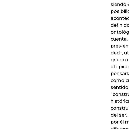
siendo-
posibili
acontec
definido
ontológ
cuenta, 
pres-ent
decir, 
griego 
utópico
pensarl
como cr
sentido
"constr
históri
constru
del ser
por él 
diferenc