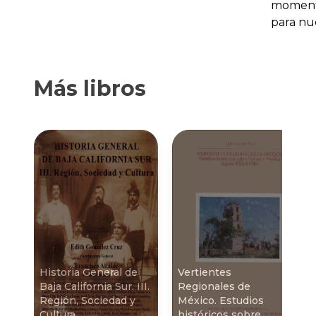
momento
para nu
Más libros
Historia General de
Vertientes
Baja California Sur. III.
Regionales de
Región, Sociedad y
México. Estudios
Cultura
históricos sobre