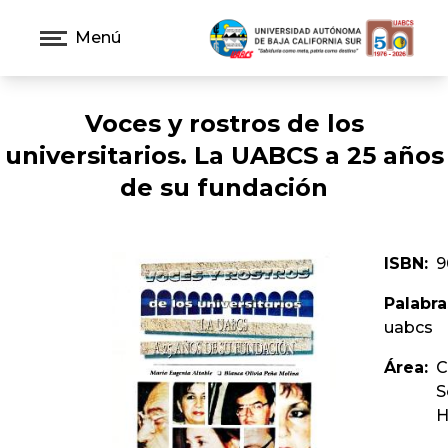
Menú
Voces y rostros de los
universitarios. La UABCS a 25 años
de su fundación
ISBN:
9
Palabra
uabcs
Área:
C
S
H