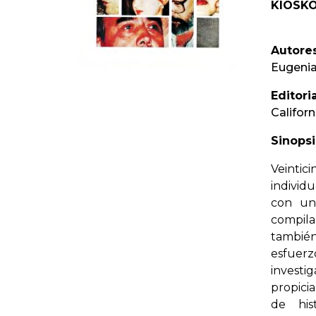
KIOSKO
Autores
Eugenia
Editoria
Californ
Sinopsi
Veintic
individ
con una
compila
tambié
esfue
investi
propici
de his