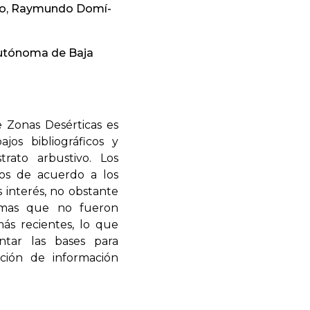
illo, Raymundo Domí­
utónoma de Baja
 Zonas Desérticas
es
jos bibliográficos y
trato arbustivo. Los
os de acuerdo a los
 interés, no obstante
emas que no fueron
ás recientes, lo que
tar las bases para
ación de información