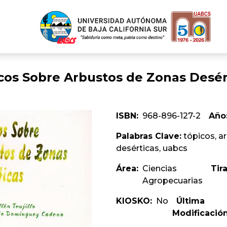
cos Sobre Arbustos de Zonas Desér
ISBN:
968-896-127-2
Año
Palabras Clave:
tópicos, a
desérticas, uabcs
Área:
Ciencias
Tira
Agropecuarias
KIOSKO:
No
Última
Modificación