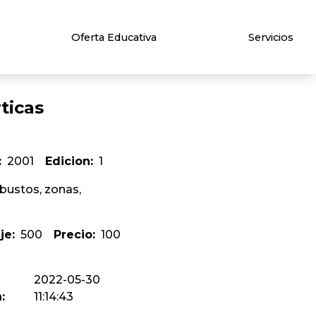
Oferta Educativa
Servicios
ticas
:
2001
Edicion:
1
rbustos, zonas,
je:
500
Precio:
100
2022-05-30
:
11:14:43