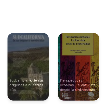
Sudcalifornia, de sus
Perspectivas
orí­genes a nuestros
urbanas: La Paz vista
dí­as
desde la Universidad