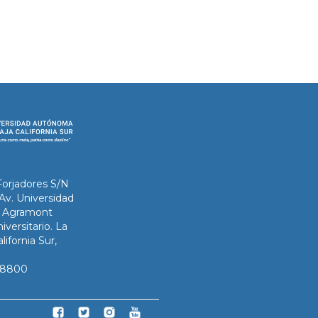
Forjadores S/N
 Av. Universidad
ix Agramont
iversitario. La
lifornia Sur,
3-8800