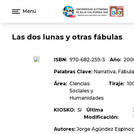
Menú
Las dos lunas y otras fábulas
ISBN:
970-682-259-3
Año:
200
Palabras Clave:
Narrativa, Fábul
Área:
Ciencias
Tiraje:
10
Sociales y
Humanidades
KIOSKO:
Sí
Última
Modificación:
Autores:
Jorge Agúndez Espino