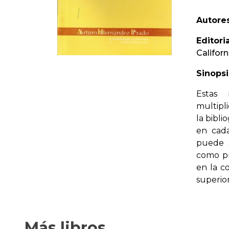
Autores
Editoria
Californ
Sinopsi
Estas
multipl
la bibli
en cada
puede s
como pu
en la c
superior
Más libros