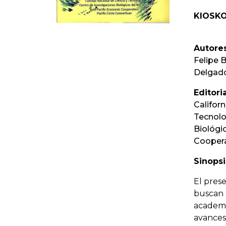
KIOSKO
Autores
Felipe 
Delgado
Editoria
Califor
Tecnolo
Biológi
Coopera
Sinopsi
El pres
buscan 
academia
avances