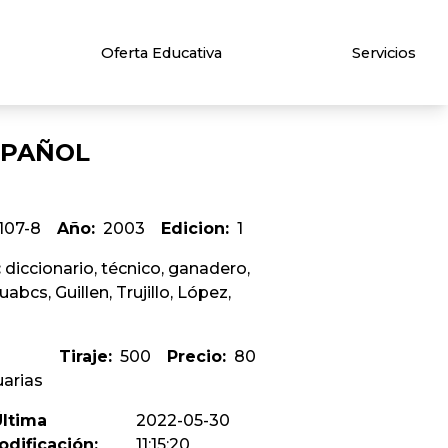
Oferta Educativa
Servicios
ESPAÑOL
107-8
Año:
2003
Edicion:
1
:
diccionario, técnico, ganadero,
uabcs, Guillen, Trujillo, López,
Tiraje:
500
Precio:
80
arias
Última
2022-05-30
odificación:
11:15:20