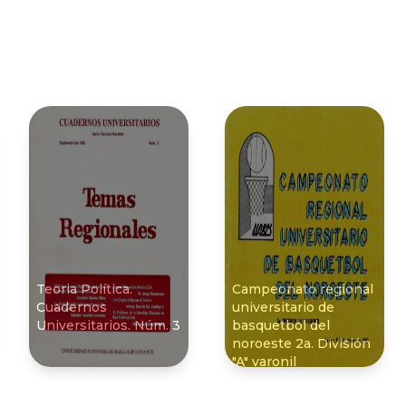
Teoria Política.
Campeonato regional
Cuadernos
universitario de
Universitarios. Núm. 3
basquetbol del
noroeste 2a. División
"A" varonil