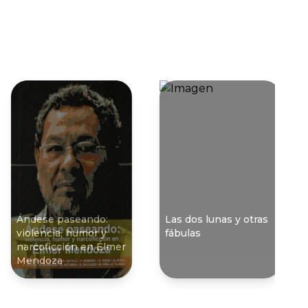
Ándese paseando:
Las dos lunas y otras
violencia, humor y
fábulas
narcoficción en Élmer
Mendoza