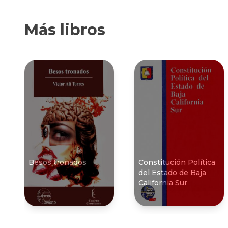
Más libros
Besos tronados
Constitución Polí­tica
del Estado de Baja
California Sur