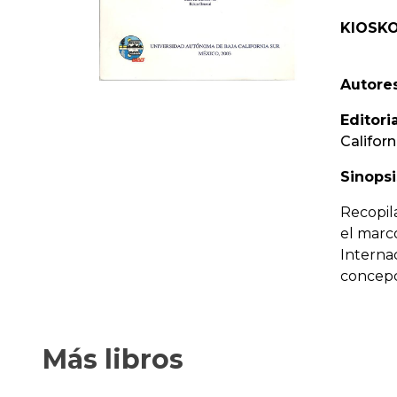
KIOSKO
Autores
Editoria
Californ
Sinopsi
Recopil
el marc
Interna
concepc
Más libros