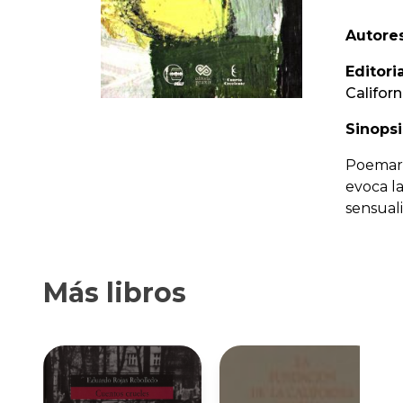
Autores
Editoria
Californ
Sinopsi
Poemari
evoca l
sensual
Más libros